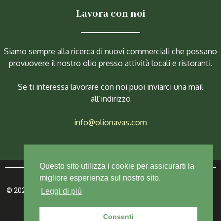
Lavora con noi
Siamo sempre alla ricerca di nuovi commerciali che possano
provuovere il nostro olio presso attività locali e ristoranti.
Se ti interessa lavorare con noi puoi inviarci una mail
all’indirizzo
info@olionavas.com
Questo sito utilizza i cookie per assicurarti la
migliore esperienza sul nostro sito.
© 2023 Ditta Navas Partita IVA
01240181212.
Tutti i diritti riservati
Leggi di più
– Sito Realizzato da
Digitalgem
Consenti