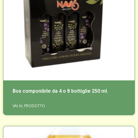
Box componibile da 4 o 8 bottiglie 250 ml.
VAI AL PRODOTTO